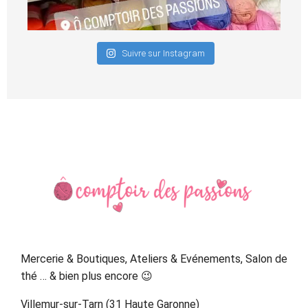
Suivre sur Instagram
Primary
Sidebar
Mercerie & Boutiques, Ateliers & Evénements, Salon de
thé … & bien plus encore 😉
Villemur-sur-Tarn (31 Haute Garonne)