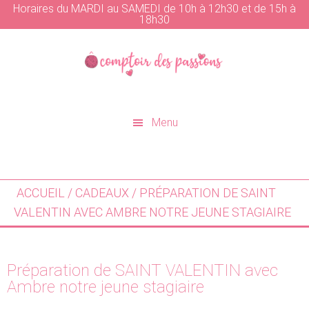
Horaires du MARDI au SAMEDI de 10h à 12h30 et de 15h à
18h30
Skip
Skip
to
to
main
primary
content
sidebar
Menu
ACCUEIL
/
CADEAUX
/ PRÉPARATION DE SAINT
VALENTIN AVEC AMBRE NOTRE JEUNE STAGIAIRE
Préparation de SAINT VALENTIN avec
Ambre notre jeune stagiaire