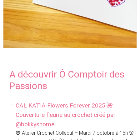
A découvrir Ô Comptoir des
Passions
CAL KATIA Flowers Forever 2025 🌺
Couverture fleurie au crochet créé par
@bokkyshome
🌸 Atelier Crochet Collectif – Mardi 7 octobre à 15h 🌸