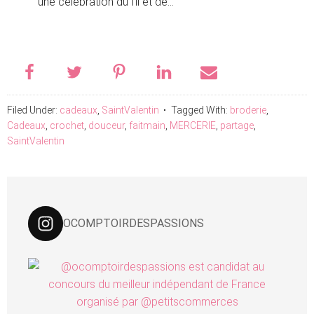
une célébration du fil et de...
Filed Under:
cadeaux
,
SaintValentin
Tagged With:
broderie
,
Cadeaux
,
crochet
,
douceur
,
faitmain
,
MERCERIE
,
partage
,
SaintValentin
OCOMPTOIRDESPASSIONS