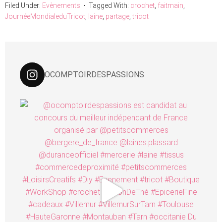
Filed Under:
Evènements
Tagged With:
crochet
,
faitmain
,
JournéeMondialeduTricot
,
laine
,
partage
,
tricot
OCOMPTOIRDESPASSIONS