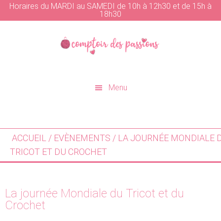
Horaires du MARDI au SAMEDI de 10h à 12h30 et de 15h à
18h30
Skip
Skip
to
to
main
primary
content
sidebar
Menu
ACCUEIL
/
EVÈNEMENTS
/ LA JOURNÉE MONDIALE 
TRICOT ET DU CROCHET
La journée Mondiale du Tricot et du
Crochet