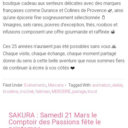
boutique cadeau aux senteurs délicates avec des marques
françaises comme Durance et Collines de Provence 🌿, ainsi
qu’une épicerie fine soigneusement sélectionnée 🫙
Vinaigres, sels rares, poivres d’exception, thés, rooibos et
infusions composent une offre gourmande et raffinée 🍯
Ces 25 années n’auraient pas été possibles sans vous 🙏
Chaque visite, chaque échange, chaque moment partagé
donne du sens à cette belle aventure que nous sommes fiers
de continuer à écrire à vos côtés ❤️
Filed Under:
Evènements
,
Mercerie
Tagged With:
animation
,
atelier
,
broderie
,
crochet
,
faitmain
,
MERCERIE
,
partage
,
tricot
SAKURA : Samedi 21 Mars le
Comptoir des Passions fête le