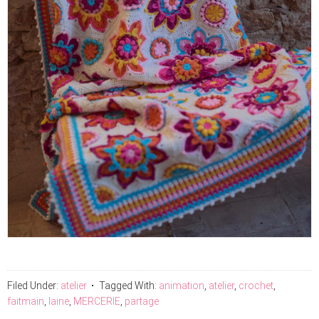
Filed Under:
atelier
Tagged With:
animation
,
atelier
,
crochet
,
faitmain
,
laine
,
MERCERIE
,
partage