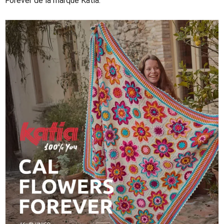
Forever
de la marque
Katia
.