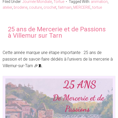
Filed Under:
Journée Mondiale
,
Tortue
Tagged With:
animation
,
atelier
,
broderie
,
couture
,
crochet
,
faitmain
,
MERCERIE
,
tortue
25 ans de Mercerie et de Passions
à Villemur sur Tarn
Cette année marque une étape importante : 25 ans de
passion et de savoir-faire dédiés à l’univers de la mercerie à
Villemur-sur-Tarn 🎉🧵