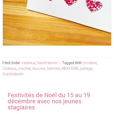
Filed Under:
cadeaux
,
SaintValentin
Tagged With:
broderie
,
Cadeaux
,
crochet
,
douceur
,
faitmain
,
MERCERIE
,
partage
,
SaintValentin
Festivités de Noël du 15 au 19
décembre avec nos jeunes
stagiaires