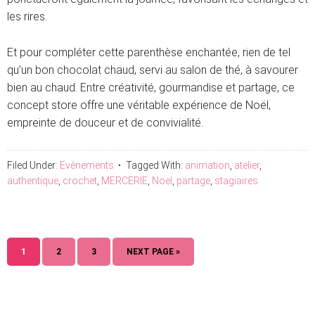
les rires.
Et pour compléter cette parenthèse enchantée, rien de tel
qu’un bon chocolat chaud, servi au salon de thé, à savourer
bien au chaud. Entre créativité, gourmandise et partage, ce
concept store offre une véritable expérience de Noël,
empreinte de douceur et de convivialité.
Filed Under:
Evènements
Tagged With:
animation
,
atelier
,
authentique
,
crochet
,
MERCERIE
,
Noel
,
partage
,
stagiaires
PAGE
PAGE
PAGE
GO
1
2
3
NEXT PAGE »
TO