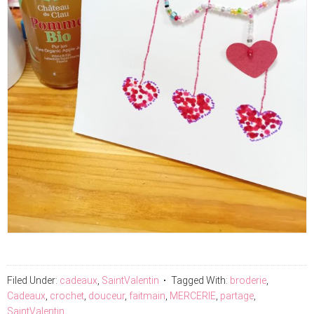
Filed Under:
cadeaux
,
SaintValentin
Tagged With:
broderie
,
Cadeaux
,
crochet
,
douceur
,
faitmain
,
MERCERIE
,
partage
,
SaintValentin