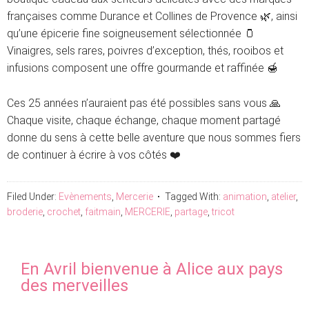
françaises comme Durance et Collines de Provence 🌿, ainsi
qu’une épicerie fine soigneusement sélectionnée 🫙
Vinaigres, sels rares, poivres d’exception, thés, rooibos et
infusions composent une offre gourmande et raffinée 🍯
Ces 25 années n’auraient pas été possibles sans vous 🙏
Chaque visite, chaque échange, chaque moment partagé
donne du sens à cette belle aventure que nous sommes fiers
de continuer à écrire à vos côtés ❤️
Filed Under:
Evènements
,
Mercerie
Tagged With:
animation
,
atelier
,
broderie
,
crochet
,
faitmain
,
MERCERIE
,
partage
,
tricot
En Avril bienvenue à Alice aux pays
des merveilles