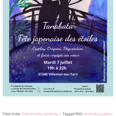
Filed Under:
Evènements
,
tanabata
Tagged With:
animation
,
japon
,