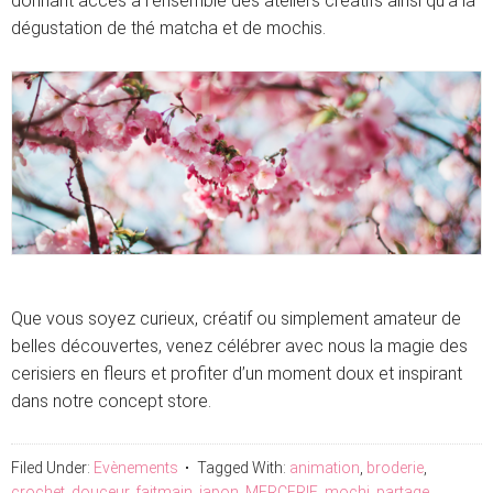
donnant accès à l’ensemble des ateliers créatifs ainsi qu’à la
dégustation de thé matcha et de mochis.
Que vous soyez curieux, créatif ou simplement amateur de
belles découvertes, venez célébrer avec nous la magie des
cerisiers en fleurs et profiter d’un moment doux et inspirant
dans notre concept store.
Filed Under:
Evènements
Tagged With:
animation
,
broderie
,
crochet
,
douceur
,
faitmain
,
japon
,
MERCERIE
,
mochi
,
partage
,