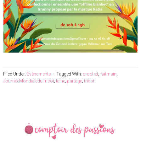
Filed Under:
Evènements
Tagged With:
crochet
,
faitmain
,
JournéeMondialeduTricot
,
laine
,
partage
,
tricot
Primary
Sidebar