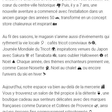
cœur du centre-ville historique 🏘️ Puis, il y a 7 ans, une
nouvelle aventure a commencé avec l’installation dans un
ancien garage des années 50 🚗, transformé en un concept
store chaleureux et inspirant 🏡
Au fil des saisons, le magasin s’anime aussi d’événements qui
rythment la vie locale 🎈 : cafés tricot conviviaux ☕🧶,
Journée Mondiale du Tricot 🌍, inspirations venues du Japon
avec Sakura 🌸 et Tanabata 🎋, sans oublier Halloween 🎃 et
Noël 🎄 Chaque année, des thèmes enchanteurs prennent vie,
comme Casse-Noisette 🩰, Noël au chalet 🏔️ ou encore
l’univers du ski en hiver ⛷️
Aujourd’hui, notre espace va bien au-delà de la mercerie 🏬
Vous y trouverez un salon de thé propice à la détente 🍵, une
boutique cadeau aux senteurs délicates avec des marques
françaises comme Durance et Collines de Provence 🌿, ainsi
qu’une épicerie fine soigneusement sélectionnée 🫙