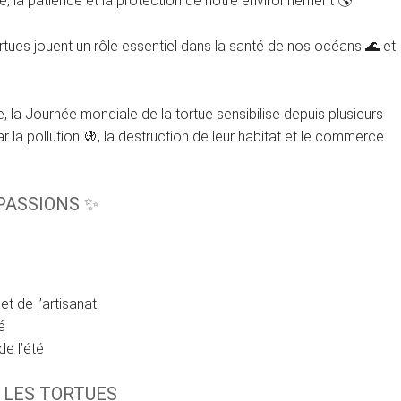
e, la patience et la protection de notre environnement 🌎
ortues jouent un rôle essentiel dans la santé de nos océans 🌊 et
 la Journée mondiale de la tortue sensibilise depuis plusieurs
la pollution 🚯, la destruction de leur habitat et le commerce
PASSIONS ✨
et de l’artisanat
é
de l’été
 LES TORTUES