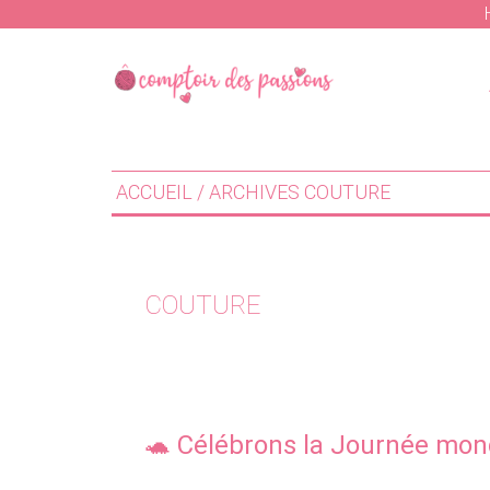
Skip
Skip
to
to
main
primary
content
sidebar
ACCUEIL
/ ARCHIVES COUTURE
COUTURE
🐢 Célébrons la Journée mond