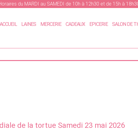
Horaires du MARDI au SAMEDI de 10h à 12h30 et de 15h à 18h3
ACCUEIL
LAINES
MERCERIE
CADEAUX
EPICERIE
SALON DE T
iale de la tortue Samedi 23 mai 2026