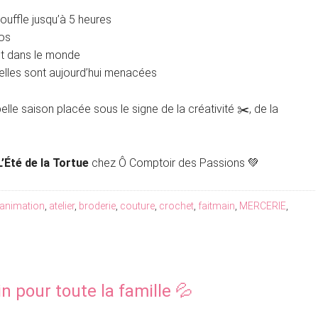
souffle jusqu’à 5 heures
los
nt dans le monde
elles sont aujourd’hui menacées
lle saison placée sous le signe de la créativité ✂️, de la
L’Été de la Tortue
chez Ô Comptoir des Passions 💚
animation
,
atelier
,
broderie
,
couture
,
crochet
,
faitmain
,
MERCERIE
,
n pour toute la famille 💦