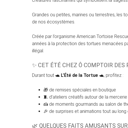
créatures fascinantes qui symbolisent la sagess
Grandes ou petites, marines ou terrestres, les t
de nos écosystèmes.
Créée par l’organisme American Tortoise Rescue,
années à la protection des tortues menacées par 
illégal.
✨ CET ÉTÉ CHEZ Ô COMPTOIR DES 
Durant tout
🐢 L’Été de la Tortue 🐢
, profitez :
🎁 de remises spéciales en boutique
🧵 d’ateliers créatifs autour de la mercerie 
🍰 de moments gourmands au salon de th
🎉 de surprises et animations tout au long 
🌿 QUELQUES FAITS AMUSANTS SUR