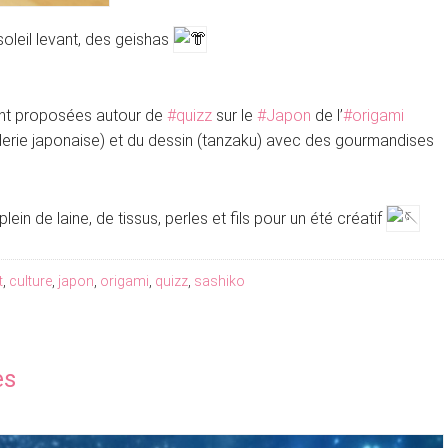
oleil levant, des geishas
nt proposées autour de
#quizz
sur le
#Japon
de l’
#origami
erie japonaise) et du dessin (tanzaku) avec des gourmandises
plein de laine, de tissus, perles et fils pour un été créatif
t
,
culture
,
japon
,
origami
,
quizz
,
sashiko
es