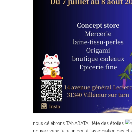
nous célébrons TANABATA : fête des étoiles
pouvez venir faire un don à l’association des ch