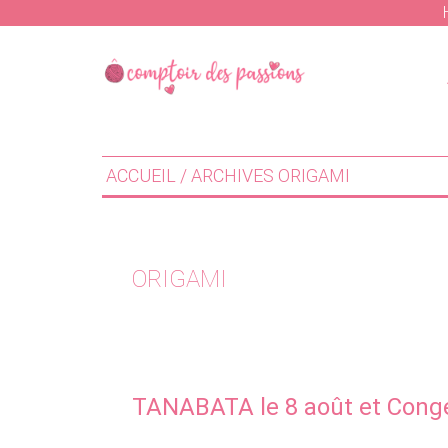
Skip
Skip
to
to
main
primary
content
sidebar
ACCUEIL
/ ARCHIVES ORIGAMI
ORIGAMI
TANABATA le 8 août et Congé