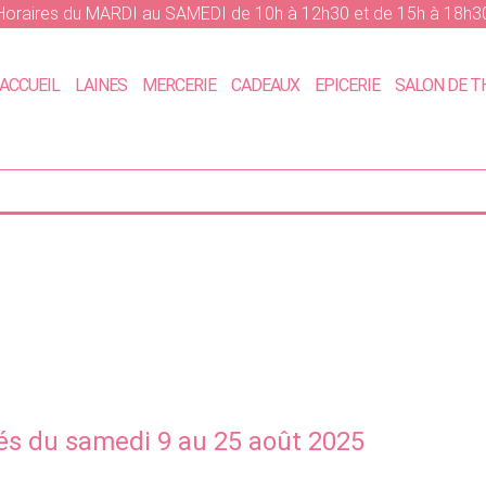
Horaires du MARDI au SAMEDI de 10h à 12h30 et de 15h à 18h3
ACCUEIL
LAINES
MERCERIE
CADEAUX
EPICERIE
SALON DE T
s du samedi 9 au 25 août 2025