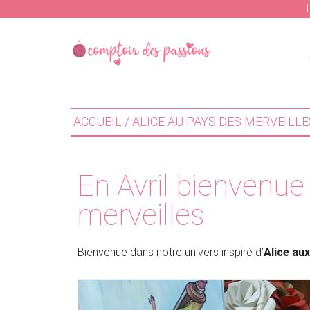
Skip
Skip
to
to
main
primary
content
sidebar
ACCUEIL
/
ALICE AU PAYS DES MERVEILLE
En Avril bienvenue
merveilles
Bienvenue dans notre univers inspiré d’
Alice au