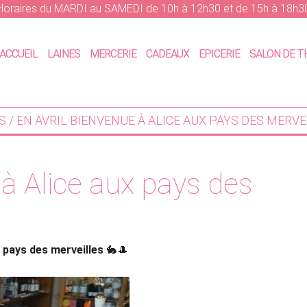
Horaires du MARDI au SAMEDI de 10h à 12h30 et de 15h à 18h3
ACCUEIL
LAINES
MERCERIE
CADEAUX
EPICERIE
SALON DE T
S
/ EN AVRIL BIENVENUE À ALICE AUX PAYS DES MERVE
 à Alice aux pays des
x pays des merveilles
🐇🎩