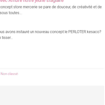
ec Ambre notre jeune stagiaire
e concept store mercerie se pare de douceur, de créativité et de
sous toutes...
 nous avons instauré un nouveau concept le PERLOTER kesaco?
tisser...
,
Non classé