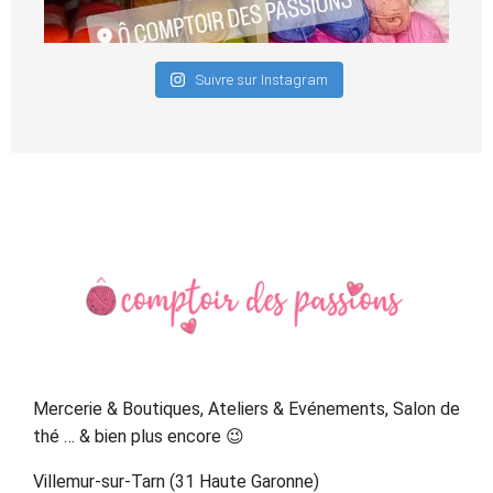
Suivre sur Instagram
Primary
Sidebar
Mercerie & Boutiques, Ateliers & Evénements, Salon de
thé … & bien plus encore 😉
Villemur-sur-Tarn (31 Haute Garonne)