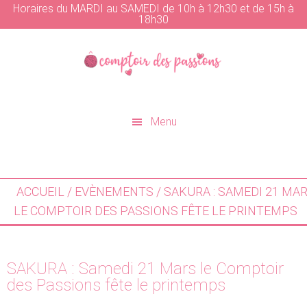
Horaires du MARDI au SAMEDI de 10h à 12h30 et de 15h à
18h30
Skip
Skip
to
to
main
primary
content
sidebar
Menu
ACCUEIL
/
EVÈNEMENTS
/ SAKURA : SAMEDI 21 MA
LE COMPTOIR DES PASSIONS FÊTE LE PRINTEMPS
SAKURA : Samedi 21 Mars le Comptoir
des Passions fête le printemps